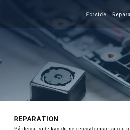
Forside
Repara
REPARATION
På denne side kan du se reparationspriserne p